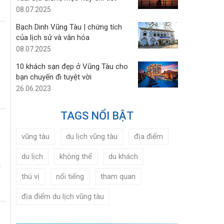
08.07.2025
Bạch Dinh Vũng Tàu | chứng tích
của lịch sử và văn hóa
08.07.2025
10 khách sạn đẹp ở Vũng Tàu cho
,
bạn chuyến đi tuyệt vời
26.06.2023
TAGS NỔI BẬT
vũng tàu
du lịch vũng tàu
địa điểm
du lịch
không thể
du khách
ú
thú vị
nổi tiếng
tham quan
địa điểm du lịch vũng tàu