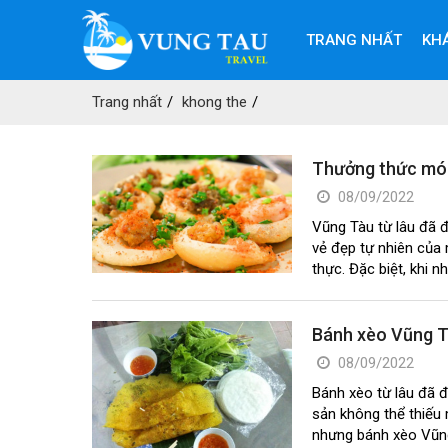
TRANG NHẤT
KH
Trang nhất
khong the
Thưởng thức món 
08/09/2022
Vũng Tàu từ lâu đã 
vẻ đẹp tự nhiên của 
thực. Đặc biệt, khi n
Bánh xèo Vũng T
08/09/2022
Bánh xèo từ lâu đã 
sản không thể thiếu 
nhưng bánh xèo Vũng 