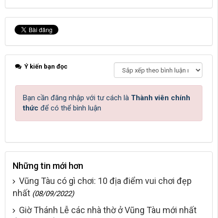
Ý kiến bạn đọc
Bạn cần đăng nhập với tư cách là
Thành viên chính
thức
để có thể bình luận
Những tin mới hơn
Vũng Tàu có gì chơi: 10 địa điểm vui chơi đẹp
nhất
(08/09/2022)
Giờ Thánh Lễ các nhà thờ ở Vũng Tàu mới nhất