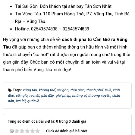
Tại Sài Gòn: Đón khách tại sân bay Tân Sơn Nhất
Tại Vũng Tàu: 110 Phạm Hồng Thái, P7, Vũng Tàu, Tỉnh Bà
Rịa – Vũng Tàu.
Hotline: 02543574838 – 02543574839
Hy vọng với những chia sẻ về
cách đi phà từ Cần Giờ ra Vũng
Tàu
đã giúp bạn có thêm những thông tin hữu hình về một hình
thức di chuyển “so hot” rất được mọi người mong chờ trong thời
gian gần đây. Chúc bạn có một chuyến đi an toàn và vui vẻ tại
thành phố biển Vũng Tàu xinh đẹp!
Tags:
vũng tàu
,
không thể
,
sài gòn
,
thời gian
,
thành phố
,
là là
,
xinh
đẹp
,
cần giờ
,
ra mắt
,
gần đây
,
giải pháp
,
những ai
,
thường xuyên
,
chán
nản
,
len lỏi
,
quốc lộ
Tổng số điểm của bài viết là: 0 trong 0 đánh giá
Click để đánh giá bài viết