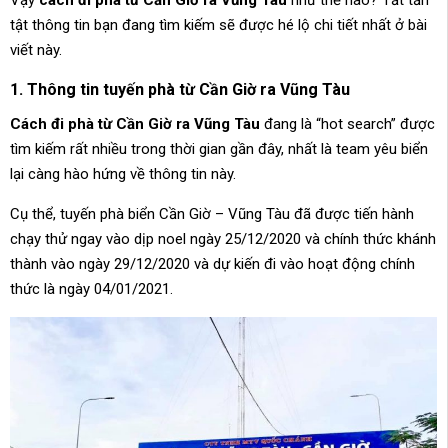
Vậy
cách đi phà từ Cần Giờ ra Vũng Tàu
như thế nào? Tất tần
tật thông tin bạn đang tìm kiếm sẽ được hé lộ chi tiết nhất ở bài
viết này.
1. Thông tin tuyến phà từ Cần Giờ ra Vũng Tàu
Cách đi phà từ Cần Giờ ra Vũng Tàu
đang là “hot search” được
tìm kiếm rất nhiều trong thời gian gần đây, nhất là team yêu biển
lại càng hào hứng về thông tin này.
Cụ thể, tuyến phà biển Cần Giờ – Vũng Tàu đã được tiến hành
chạy thử ngay vào dịp noel ngày 25/12/2020 và chính thức khánh
thành vào ngày 29/12/2020 và dự kiến đi vào hoạt động chính
thức là ngày 04/01/2021.