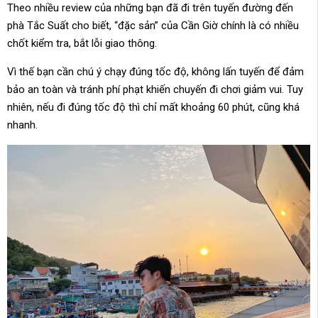
Theo nhiều review của những bạn đã đi trên tuyến đường đến
phà Tắc Suất cho biết, “đặc sản” của Cần Giờ chính là có nhiều
chốt kiểm tra, bắt lỗi giao thông.
Vì thế bạn cần chú ý chạy đúng tốc độ, không lấn tuyến để đảm
bảo an toàn và tránh phí phạt khiến chuyến đi chơi giảm vui. Tuy
nhiên, nếu đi đúng tốc độ thì chỉ mất khoảng 60 phút, cũng khá
nhanh.