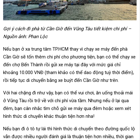
Gợi ý cách đi phà từ Cần Giờ đến Vũng Tàu tiết kiệm chi phí –
Nguồn ảnh: Phan Lộc
Nếu bạn ở xa trung tâm TP.HCM thay vì chạy xe máy đến phà
Cần Giờ sẽ tốn thêm chi phí cho phương tiện, bạn có thể chạy xe
đến chợ Bến Thành rồi gửi xe máy tại đây với mức giá chỉ
khoảng 10.000 VNĐ (tham khảo có thể dao động tuỳ thời điểm),
rồi tiếp tục di chuyển bằng xe buýt đến Cần Giờ như trên.
Với hai chặng đi như vậy, bạn có thể vui chơi, ăn uống thoải mái
ở Vũng Tàu rồi trở về với chi phí vừa tầm. Nhưng nếu ở lại qua
đêm, bạn cân nhắc tìm chỗ gửi xe máy qua đêm hoặc xem xét
hình thức di chuyển khác thuận tiện hơn nha!
Nếu bạn đi ô tô tự lái thì hình thức di chuyển theo đường quốc lộ
vẫn được nhiều người đánh giá là thuận tiện hơn nhiều, thời gian