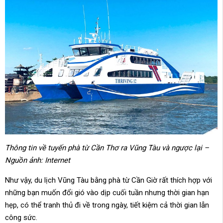
Thông tin về tuyến phà từ Cần Thơ ra Vũng Tàu và ngược lại –
Nguồn ảnh: Internet
Như vậy, du lịch Vũng Tàu bằng phà từ Cần Giờ rất thích hợp với
những bạn muốn đổi gió vào dịp cuối tuần nhưng thời gian hạn
hẹp, có thể tranh thủ đi về trong ngày, tiết kiệm cả thời gian lẫn
công sức.