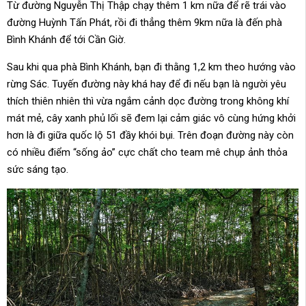
Từ đường Nguyễn Thị Thập chạy thêm 1 km nữa để rẽ trái vào
đường Huỳnh Tấn Phát, rồi đi thẳng thêm 9km nữa là đến phà
Bình Khánh để tới Cần Giờ.
Sau khi qua phà Bình Khánh, bạn đi thằng 1,2 km theo hướng vào
rừng Sác. Tuyến đường này khá hay để đi nếu bạn là người yêu
thích thiên nhiên thì vừa ngắm cảnh dọc đường trong không khí
mát mẻ, cây xanh phủ lối sẽ đem lại cảm giác vô cùng hứng khởi
hơn là đi giữa quốc lộ 51 đầy khói bụi. Trên đoạn đường này còn
có nhiều điểm “sống ảo” cực chất cho team mê chụp ảnh thỏa
sức sáng tạo.