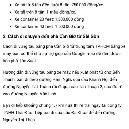
Xe tải từ 5 tấn đến dưới 8 tấn: 750.000 đồng/xe.
Xe tải trên 8 tấn: 1 triệu đồng/xe.
Xe container 20 feet: 1.300.000 đồng
Xe container 40 feet: 1.500.000 đồng
2. Cách di chuyển đến phà Cần Giờ từ Sài Gòn
Cách đi vũng tàu bằng phà Cần Giờ từ trung tâm TP.HCM bằng xe
máy, bạn có thể nhờ sự trợ giúp của Google map để đến được
bến phà Tắc Suất.
Hướng dẫn đi vũng tàu bằng xe máy, nếu xuất phát từ chợ Bến
Thành, bạn đi theo đường Hàm Nghi, qua cầu Khánh Hội đến
đường Nguyễn Tất Thành rồi đi qua cầu Tân Thuận 2, sau đó rẽ
vào đường Nguyễn Văn Linh.
Bạn đi tiếp khoảng chừng 1,7 km nữa thì rẽ trái ngay tại công ty
TNHH Thái Đức. Tiếp tục đi qua cầu Đa Khoa để đến đường
Nguyễn Thị Thập.