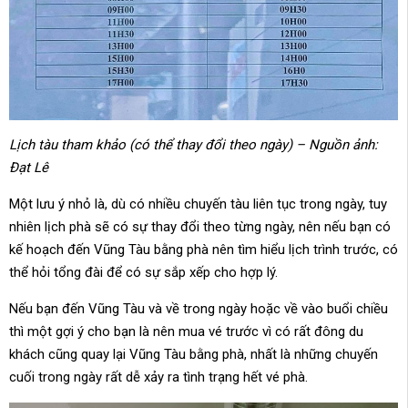
Lịch tàu tham khảo (có thể thay đổi theo ngày) – Nguồn ảnh:
Đạt Lê
Một lưu ý nhỏ là, dù có nhiều chuyến tàu liên tục trong ngày, tuy
nhiên lịch phà sẽ có sự thay đổi theo từng ngày, nên nếu bạn có
kế hoạch đến Vũng Tàu bằng phà nên tìm hiểu lịch trình trước, có
thể hỏi tổng đài để có sự sắp xếp cho hợp lý.
Nếu bạn đến Vũng Tàu và về trong ngày hoặc về vào buổi chiều
thì một gợi ý cho bạn là nên mua vé trước vì có rất đông du
khách cũng quay lại Vũng Tàu bằng phà, nhất là những chuyến
cuối trong ngày rất dễ xảy ra tình trạng hết vé phà.