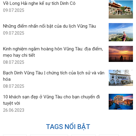
Về Long Hải nghe kể sự tích Dinh Cô
09.07.2025
Những điểm nhấn nổi bật của du lịch Vũng Tàu
09.07.2025
Kinh nghiệm ngắm hoàng hôn Vũng Tàu: địa điểm,
mẹo hay chi tiết
08.07.2025
Bạch Dinh Vũng Tàu | chứng tích của lịch sử và văn
hóa
08.07.2025
10 khách sạn đẹp ở Vũng Tàu cho bạn chuyến đi
tuyệt vời
26.06.2023
TAGS NỔI BẬT