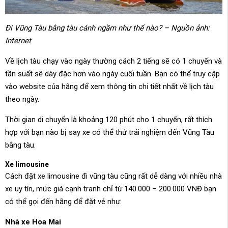
Đi Vũng Tàu bằng tàu cánh ngầm như thế nào? – Nguồn ảnh:
Internet
Về lịch tàu chạy vào ngày thường cách 2 tiếng sẽ có 1 chuyến và
tần suất sẽ dày đặc hơn vào ngày cuối tuần. Bạn có thể truy cập
vào website của hãng để xem thông tin chi tiết nhất về lịch tàu
theo ngày.
Thời gian di chuyển là khoảng 120 phút cho 1 chuyến, rất thích
hợp với bạn nào bị say xe có thể thử trải nghiệm đến Vũng Tàu
bằng tàu.
Xe limousine
Cách đặt xe limousine đi vũng tàu cũng rất dễ dàng với nhiều nhà
xe uy tín, mức giá cạnh tranh chỉ từ 140.000 – 200.000 VNĐ bạn
có thể gọi đến hãng để đặt vé như:
Nhà xe Hoa Mai