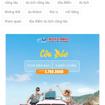
vũng tàu
du lịch vũng tàu
địa điểm
du lịch
không thể
du khách
thú vị
nổi tiếng
tham quan
địa điểm du lịch vũng tàu