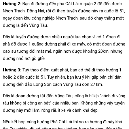
Hướng 2:
Bạn đi đường đến phà Cát Lái ở quận 2 để đến được
Nhơn Trạch, Đồng Nai, rồi đi theo tuyến đường này ra quốc lộ 51,
ngay đoạn khu công nghiệp Nhơn Trạch, sau đó chạy thẳng một
đường là đến Vũng Tàu.
Đây là tuyến đường được nhiều người lựa chọn vì có 1 đoạn đi
phà đỡ được 1 quãng đường phải đi xe máy, có một đoạn đường
cao su tương đối mát mẻ, ngắn hơn được khoảng 20km, nhưng
đường nhỏ hơi gồ ghề.
Hướng 3:
Tuỳ theo điểm xuất phát, bạn có thể đi theo hướng 1
hoặc 2 đến quốc lộ 51. Tuy nhiên, bạn lưu ý khi gặp bản chỉ dẫn
đường đến đảo Long Sơn cách Vũng Tàu còn 27 km.
Đây là đoạn đường tắt đến Vũng Tàu, cũng là bí kíp “cách đi vũng
tàu không bị công an bắt” của nhiều bạn. Không những vậy tuyến
đường này mới làm, rộng rãi, ít xe và cảnh khá đẹp.
Nếu kết hợp cùng hướng Phà Cát Lái thì so ra hướng đi này khá