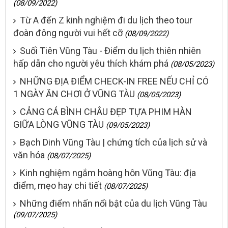
(08/09/2022)
Từ A đến Z kinh nghiệm đi du lịch theo tour
đoàn đông người vui hết cỡ
(08/09/2022)
Suối Tiên Vũng Tàu - Điểm du lịch thiên nhiên
hấp dẫn cho người yêu thích khám phá
(08/05/2023)
NHỮNG ĐỊA ĐIỂM CHECK-IN FREE NẾU CHỈ CÓ
1 NGÀY ĂN CHƠI Ở VŨNG TÀU
(08/05/2023)
CẢNG CÁ BÌNH CHÂU ĐẸP TỰA PHIM HÀN
GIỮA LÒNG VŨNG TÀU
(09/05/2023)
Bạch Dinh Vũng Tàu | chứng tích của lịch sử và
văn hóa
(08/07/2025)
Kinh nghiệm ngắm hoàng hôn Vũng Tàu: địa
điểm, mẹo hay chi tiết
(08/07/2025)
Những điểm nhấn nổi bật của du lịch Vũng Tàu
(09/07/2025)