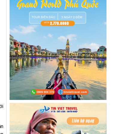
ới
ân