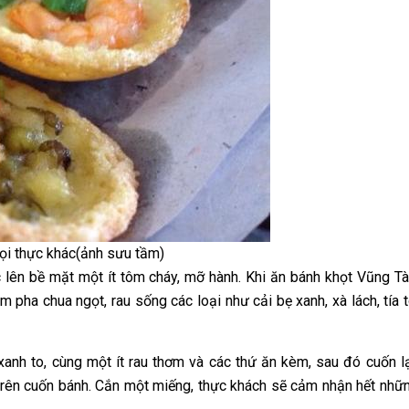
ọi thực khác(ảnh sưu tầm)
c lên bề mặt một ít tôm cháy, mỡ hành. Khi ăn bánh khọt Vũng Tà
ha chua ngọt, rau sống các loại như cải bẹ xanh, xà lách, tía t
anh to, cùng một ít rau thơm và các thứ ăn kèm, sau đó cuốn lạ
rên cuốn bánh. Cắn một miếng, thực khách sẽ cảm nhận hết nhữ