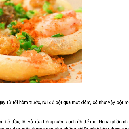
gay từ tối hôm trước, rồi để bột qua một đêm, có như vậy bột m
t bỏ đầu, lột vỏ, rửa bằng nước sạch rồi để ráo. Ngoài phần nh