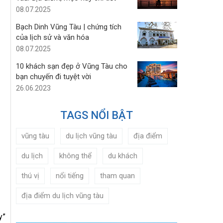
08.07.2025
Bạch Dinh Vũng Tàu | chứng tích
của lịch sử và văn hóa
08.07.2025
10 khách sạn đẹp ở Vũng Tàu cho
bạn chuyến đi tuyệt vời
26.06.2023
TAGS NỔI BẬT
vũng tàu
du lịch vũng tàu
địa điểm
du lịch
không thể
du khách
thú vị
nổi tiếng
tham quan
địa điểm du lịch vũng tàu
y”