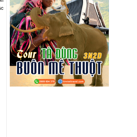
on
ắc