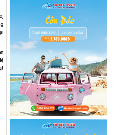
o,
ng
ại
àn
lệ
ạt