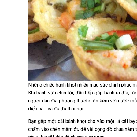
Những chiếc bánh khọt nhiều màu sắc chinh phục m
Khi bánh vừa chín tới, đầu bếp gắp bánh ra đĩa, rắ
người dân địa phương thường ăn kèm với nước mắm p
diếp cá… và đu đủ thái sợi.
Bạn gắp một cái bánh khọt cho vào một lá cải bẹ x
chấm vào chén mắm ớt, để vài cọng đồ chua nằm t