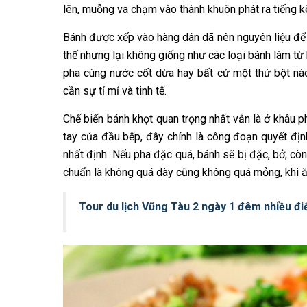
lên, muỗng va chạm vào thành khuôn phát ra tiếng kê
Bánh được xếp vào hàng dân dã nên nguyên liệu để 
thế nhưng lại không giống như các loại bánh làm từ
pha cùng nước cốt dừa hay bất cứ một thứ bột nào
cần sự tỉ mỉ và tinh tế.
Chế biến bánh khọt quan trọng nhất vẫn là ở khâu p
tay của đầu bếp, đây chính là công đoạn quyết địn
nhất định. Nếu pha đặc quá, bánh sẽ bị đặc, bở; cò
chuẩn là không quá dày cũng không quá mỏng, khi ă
Tour du lịch Vũng Tàu 2 ngày 1 đêm nhiều đ