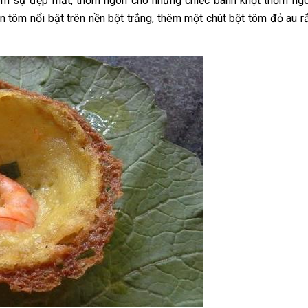
hêm sự đẹp mắt, thơm ngon cho những chiếc bánh khọt thơm ng
n tôm nổi bật trên nền bột trắng, thêm một chút bột tôm đỏ au r