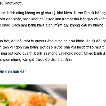
u “khọt khọt”.
làm bánh cũng không có gì cầu kỳ, khó kiếm. Được làm từ bột gạ
 bột gạo khác, bánh khọt chỉ được làm từ một thứ bột gạo và khô
 khác. Cách làm bánh khọt giòn, mềm tuy không cầu kỳ nhưng l
ha bột, đòi hỏi một bí quyết riêng cũng như sự khéo léo từ đôi b
h đến vị ngon của bánh. Bột gạo được pha với nước theo một tỉ 
n nếu bột lỏng quá thì bánh sẽ mỏng và không ngon. Chiếc bánh đ
n giòn nhưng vẫn giữ được độ dai nhất định.
iểm đến hấp dẫn