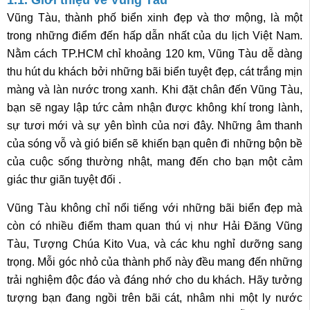
1.1. Giới thiệu về Vũng Tàu
Vũng Tàu, thành phố biển xinh đẹp và thơ mộng, là một
trong những điểm đến hấp dẫn nhất của du lịch Việt Nam.
Nằm cách TP.HCM chỉ khoảng 120 km, Vũng Tàu dễ dàng
thu hút du khách bởi những bãi biển tuyệt đẹp, cát trắng mịn
màng và làn nước trong xanh. Khi đặt chân đến Vũng Tàu,
bạn sẽ ngay lập tức cảm nhận được không khí trong lành,
sự tươi mới và sự yên bình của nơi đây. Những âm thanh
của sóng vỗ và gió biển sẽ khiến bạn quên đi những bộn bề
của cuộc sống thường nhật, mang đến cho bạn một cảm
giác thư giãn tuyệt đối .
Vũng Tàu không chỉ nổi tiếng với những bãi biển đẹp mà
còn có nhiều điểm tham quan thú vị như Hải Đăng Vũng
Tàu, Tượng Chúa Kito Vua, và các khu nghỉ dưỡng sang
trọng. Mỗi góc nhỏ của thành phố này đều mang đến những
trải nghiệm độc đáo và đáng nhớ cho du khách. Hãy tưởng
tượng bạn đang ngồi trên bãi cát, nhâm nhi một ly nước