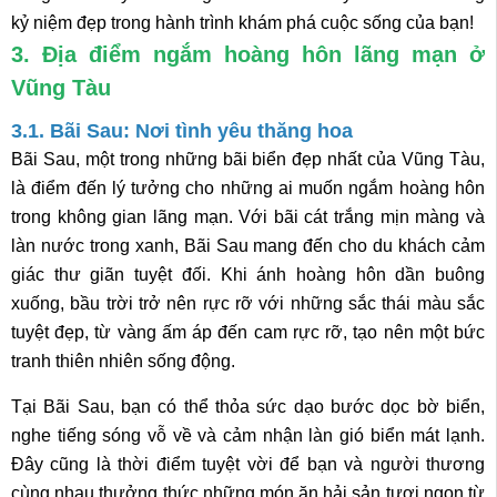
kỷ niệm đẹp trong hành trình khám phá cuộc sống của bạn!
3. Địa điểm ngắm hoàng hôn lãng mạn ở
Vũng Tàu
3.1. Bãi Sau: Nơi tình yêu thăng hoa
Bãi Sau, một trong những bãi biển đẹp nhất của Vũng Tàu,
là điểm đến lý tưởng cho những ai muốn ngắm hoàng hôn
trong không gian lãng mạn. Với bãi cát trắng mịn màng và
làn nước trong xanh, Bãi Sau mang đến cho du khách cảm
giác thư giãn tuyệt đối. Khi ánh hoàng hôn dần buông
xuống, bầu trời trở nên rực rỡ với những sắc thái màu sắc
tuyệt đẹp, từ vàng ấm áp đến cam rực rỡ, tạo nên một bức
tranh thiên nhiên sống động.
Tại Bãi Sau, bạn có thể thỏa sức dạo bước dọc bờ biển,
nghe tiếng sóng vỗ về và cảm nhận làn gió biển mát lạnh.
Đây cũng là thời điểm tuyệt vời để bạn và người thương
cùng nhau thưởng thức những món ăn hải sản tươi ngon từ