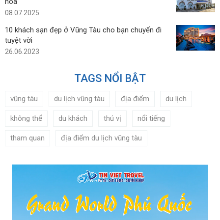
hóa
08.07.2025
10 khách sạn đẹp ở Vũng Tàu cho bạn chuyến đi
tuyệt vời
26.06.2023
TAGS NỔI BẬT
vũng tàu
du lịch vũng tàu
địa điểm
du lịch
không thể
du khách
thú vị
nổi tiếng
tham quan
địa điểm du lịch vũng tàu