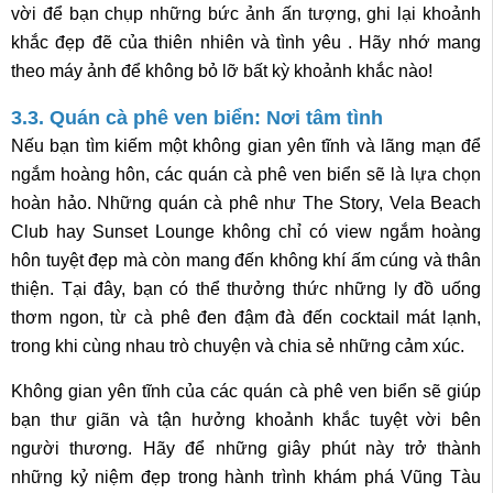
vời để bạn chụp những bức ảnh ấn tượng, ghi lại khoảnh
khắc đẹp đẽ của thiên nhiên và tình yêu . Hãy nhớ mang
theo máy ảnh để không bỏ lỡ bất kỳ khoảnh khắc nào!
3.3. Quán cà phê ven biển: Nơi tâm tình
Nếu bạn tìm kiếm một không gian yên tĩnh và lãng mạn để
ngắm hoàng hôn, các quán cà phê ven biển sẽ là lựa chọn
hoàn hảo. Những quán cà phê như The Story, Vela Beach
Club hay Sunset Lounge không chỉ có view ngắm hoàng
hôn tuyệt đẹp mà còn mang đến không khí ấm cúng và thân
thiện. Tại đây, bạn có thể thưởng thức những ly đồ uống
thơm ngon, từ cà phê đen đậm đà đến cocktail mát lạnh,
trong khi cùng nhau trò chuyện và chia sẻ những cảm xúc.
Không gian yên tĩnh của các quán cà phê ven biển sẽ giúp
bạn thư giãn và tận hưởng khoảnh khắc tuyệt vời bên
người thương. Hãy để những giây phút này trở thành
những kỷ niệm đẹp trong hành trình khám phá Vũng Tàu