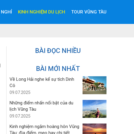
 NGHỈ
KINH NGHIỆM DU LỊCH
TOUR VŨNG TÀU
BÀI ĐỌC NHIỀU
BÀI MỚI NHẤT
Về Long Hải nghe kể sự tích Dinh
Cô
09.07.2025
Những điểm nhấn nổi bật của du
lịch Vũng Tàu
09.07.2025
Kinh nghiệm ngắm hoàng hôn Vũng
Tàu: địa điểm, mẹo hay chi tiết