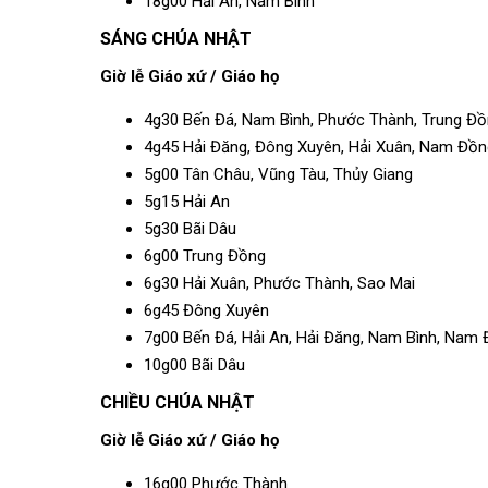
18g00 Hải An, Nam Bình
SÁNG CHÚA NHẬT
Giờ lễ
Giáo xứ / Giáo họ
4g30 Bến Đá, Nam Bình, Phước Thành, Trung Đ
4g45 Hải Đăng, Đông Xuyên, Hải Xuân, Nam Đồn
5g00 Tân Châu, Vũng Tàu, Thủy Giang
5g15 Hải An
5g30 Bãi Dâu
6g00 Trung Đồng
6g30 Hải Xuân, Phước Thành, Sao Mai
6g45 Đông Xuyên
7g00 Bến Đá, Hải An, Hải Đăng, Nam Bình, Nam 
10g00 Bãi Dâu
CHIỀU CHÚA NHẬT
Giờ lễ
Giáo xứ / Giáo họ
16g00 Phước Thành