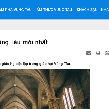
ÁM PHÁ VŨNG TÀU
ẨM THỰC VŨNG TÀU
KHÁCH SẠN - NHÀ
ũng Tàu mới nhất
 giáo họ biệt lập trong giáo hạt Vũng Tàu.